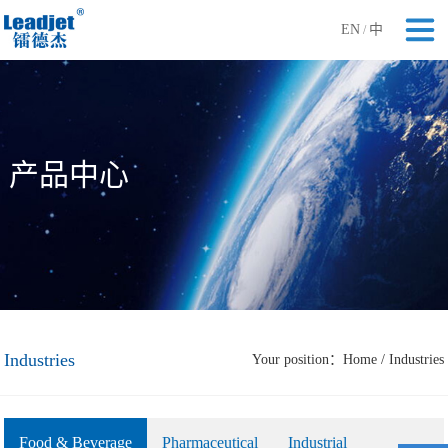
EN
中
/
产品中心
Industries
Your position：
Home
/
Industries
Food & Beverage
Pharmaceutical
Industrial